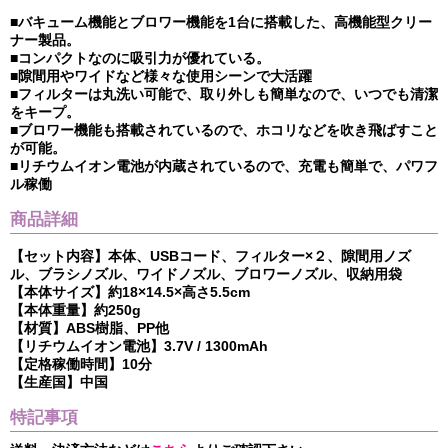
■バキューム機能とブロワー機能を1台に搭載した、高機能型クリー
ナー製品。
■コンパクトなのに吸引力が優れている。
■隙間用やワイドなど様々な使用シーンで大活躍
■フィルターは丸洗い可能で、取り外しも簡単なので、いつでも清潔
をキープ。
■ブロワー機能も搭載されているので、ホコリなどを吹き飛ばすこと
が可能。
■リチウムイオン電池が内蔵されているので、充電も簡単で、パワフ
ル稼働
商品詳細
【セット内容】本体、USBコード、フィルター×２、隙間用ノズ
ル、ブラシノズル、ワイドノズル、ブロワーノズル、収納用袋
【本体サイズ】約18×14.5×高さ5.5cm
【本体重量】約250g
【材質】ABS樹脂、PP他
【リチウムイオン電池】3.7V / 1300mAh
【定格稼働時間】10分
【生産国】中国
特記事項