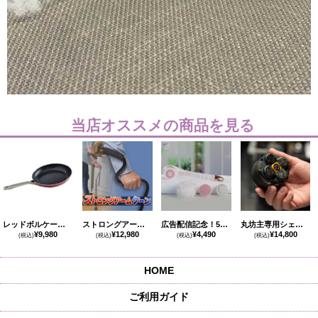
当店オススメの商品を見る
レッドボルケーノフライパン
ストロングアームケーン
広告配信記念！50％ＯＦＦ 自宅でスパ体験 ニューユー
丸坊主専用シェーバー マキシリゼヘッドシェーバー
¥9,980
¥12,980
¥4,490
¥14,800
(税込)
(税込)
(税込)
(税込)
HOME
ご利用ガイド